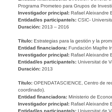
Programa Prometeo para Grupos de Investi
Investigador principal:
Rafael Aleixandre 
Entidad/es participante/s:
CSIC- Universita
Duración:
2013 – 2016
Título:
Estrategias para la gestión y la prom
Entidad financiadora:
Fundación Mapfre In
Investigador principal:
Rafael Aleixandre 
Entidad/es participante/s:
Universitat de V
Duración:
2013
Título:
OPENDATASCIENCE, Centro de recurso
coordinado).
Entidad financiadora:
Ministerio de Econom
Investigador principal:
Rafael Aleixandre 
Entidad/es participante/s:
Universitat de V