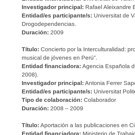
Investigador principal:
Rafael Aleixandre 
Entidad/es participante/s:
Universitat de V
Drogodependencias.
Duración:
2009
Título:
Concierto por la Interculturalidad: p
musical de jóvenes en Perú”.
Entidad financiadora:
Agencia Española de
2008).
Investigador principal:
Antonia Ferrer Sape
Entidad/es participante/s:
Universitat Poli
Tipo de colaboración:
Colaborador
Duración:
2008 – 2009
Título:
Aportación a las publicaciones en Ci
Entidad financiadora:
Ministerio de Trabajo